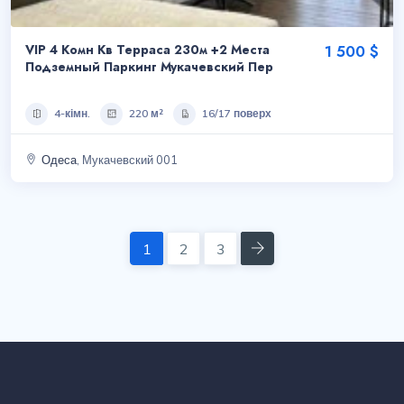
VIP 4 Комн Кв Терраса 230м +2 Места
1 500 $
Подземный Паркинг Мукачевский Пер
4-кімн.
220 м²
16/17 поверх
Одеса
, Мукачевский 001
Next
1
2
3