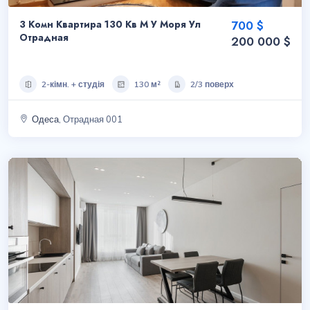
3 Комн Квартира 130 Кв М У Моря Ул
700 $
Отрадная
200 000 $
2-кімн. + студія
130 м²
2/3 поверх
Одеса
, Отрадная 001