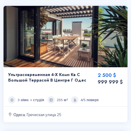
Ультрасовременная 4-Х Комн Кв С
2 500 $
Большой Террасой В Центре Г Одес
999 999 $
3-кімн. + студія
255 м²
4/5 поверх
Одеса
, Греческая улица 25