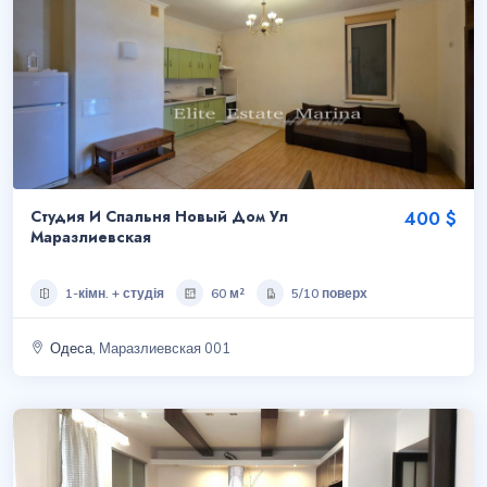
Студия И Спальня Новый Дом Ул
400 $
Маразлиевская
1-кімн. + студія
60 м²
5/10 поверх
Одеса
, Маразлиевская 001