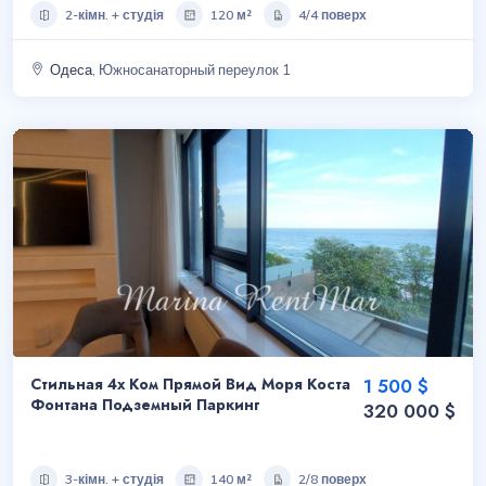
2-кімн. + студія
120 м²
4/4 поверх
Одеса
, Южносанаторный переулок 1
Стильная 4х Ком Прямой Вид Моря Коста
1 500 $
Фонтана Подземный Паркинг
320 000 $
3-кімн. + студія
140 м²
2/8 поверх