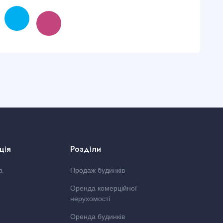
ція
Розділи
а
Продаж будинків
Оренда комерційної
нерухомості
Оренда будинків