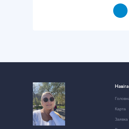
Навіга
Головн
Карта
Заявка