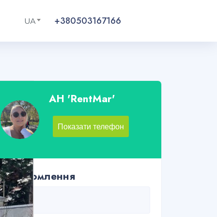
+380503167166
UA
АН 'RentMar'
Показати телефон
Повідомлення