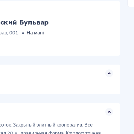
зский Бульвар
вар, 001
•
На мапі
соток. Закрытый элитный кооператив. Все
сад 20 м., правильная форма. Круглосуточная