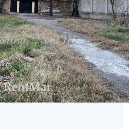
1
/
4